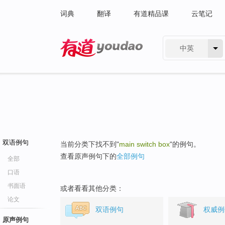
词典
翻译
有道精品课
云笔记
中英
有道 - 网易旗下搜索
双语例句
当前分类下找不到"
main switch box
"的例句。
查看原声例句下的
全部例句
全部
口语
书面语
或者看看其他分类：
论文
双语例句
权威例
原声例句