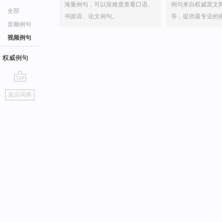
海量例句，可以按难度查看口语、
例句来自权威英文
全部
书面语、论文例句。
等，提供最专业的
音频例句
视频例句
权威例句
go
返回词典
top