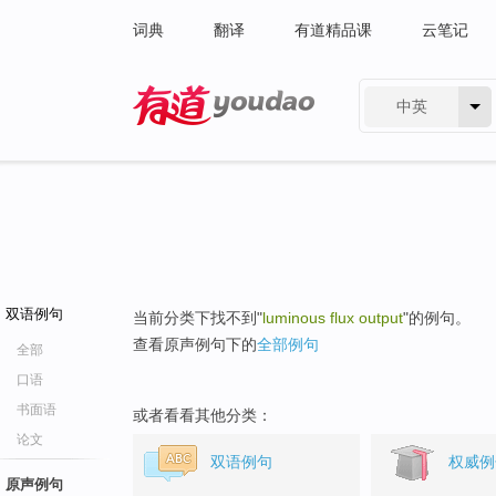
词典
翻译
有道精品课
云笔记
中英
有道 - 网易旗下搜索
双语例句
当前分类下找不到"
luminous flux output
"的例句。
查看原声例句下的
全部例句
全部
口语
书面语
或者看看其他分类：
论文
双语例句
权威例
原声例句