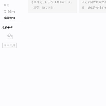
海量例句，可以按难度查看口语、
例句来自权威英文
全部
书面语、论文例句。
等，提供最专业的
音频例句
视频例句
权威例句
go
返回词典
top