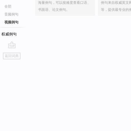
海量例句，可以按难度查看口语、
例句来自权威英文
全部
书面语、论文例句。
等，提供最专业的
音频例句
视频例句
权威例句
go
返回词典
top