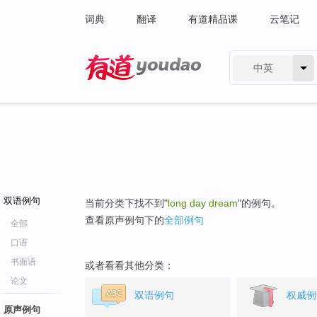
词典
翻译
有道精品课
云笔记
中英
有道 - 网易旗下搜索
双语例句
当前分类下找不到"
long day dream
"的例句。
查看原声例句下的
全部例句
全部
口语
书面语
或者看看其他分类：
论文
双语例句
权威例
原声例句