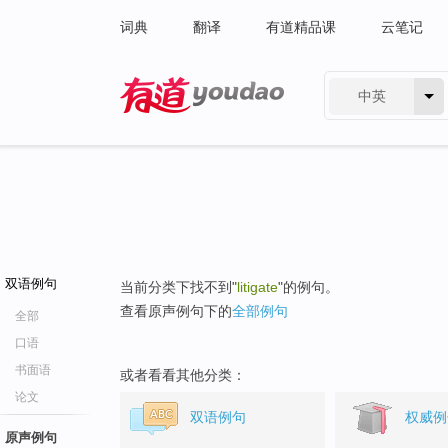
词典
翻译
有道精品课
云笔记
中英
有道 - 网易旗下搜索
双语例句
当前分类下找不到"
litigate
"的例句。
查看原声例句下的
全部例句
全部
口语
书面语
或者看看其他分类：
论文
双语例句
权威例
原声例句