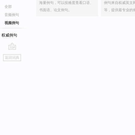
海量例句，可以按难度查看口语、
例句来自权威英文
全部
书面语、论文例句。
等，提供最专业的
音频例句
视频例句
权威例句
go
返回词典
top