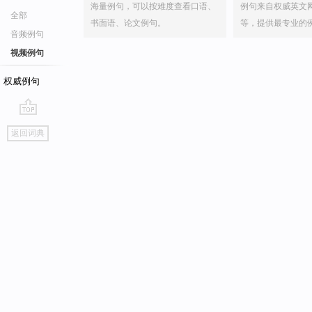
海量例句，可以按难度查看口语、
例句来自权威英文
全部
书面语、论文例句。
等，提供最专业的
音频例句
视频例句
权威例句
go
返回词典
top