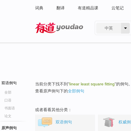
词典
翻译
有道精品课
云笔记
中英
有道 - 网易旗下搜索
双语例句
当前分类下找不到"
linear least square fitting
"的例句
查看原声例句下的
全部例句
全部
口语
书面语
或者看看其他分类：
论文
双语例句
权威例
原声例句