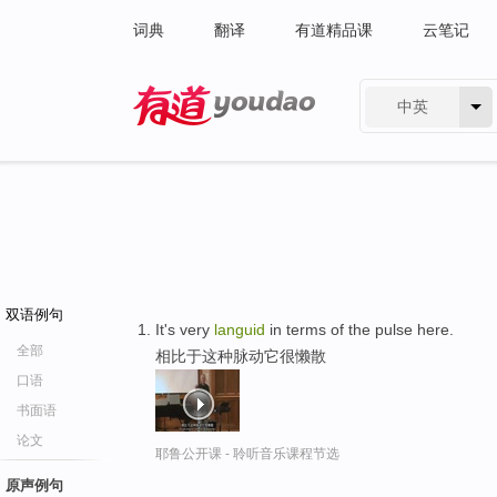
词典
翻译
有道精品课
云笔记
中英
有道 - 网易旗下搜索
双语例句
It's very
languid
in terms of the pulse here.
全部
相比于这种脉动它很懒散
口语
书面语
论文
耶鲁公开课 - 聆听音乐课程节选
原声例句