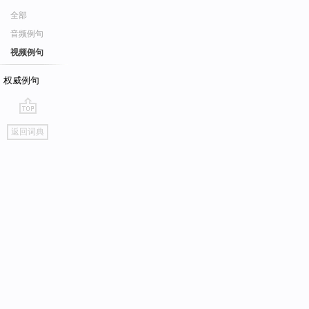
全部
音频例句
视频例句
权威例句
go
返回词典
top