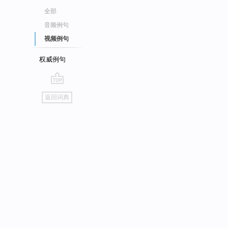
全部
音频例句
视频例句
权威例句
go
返回词典
top