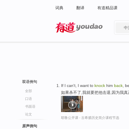
词典
翻译
有道精品课
中
有道 - 网易旗下搜索
双语例句
If I can't, I want to
knock
him
back
, b
全部
如果杀不了,我就要把他击退,因为我
口语
书面语
论文
耶鲁公开课 - 古希腊历史简介课程节选
原声例句