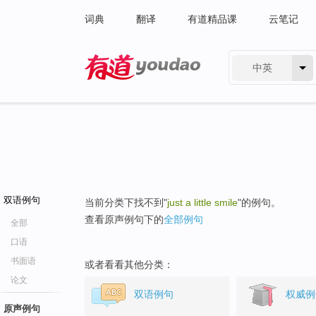
词典
翻译
有道精品课
云笔记
中英
有道 - 网易旗下搜索
双语例句
当前分类下找不到"
just a little smile
"的例句。
查看原声例句下的
全部例句
全部
口语
书面语
或者看看其他分类：
论文
双语例句
权威例
原声例句