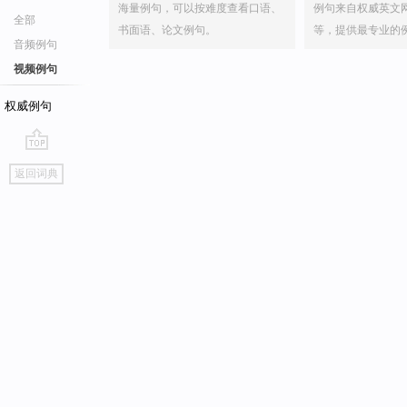
海量例句，可以按难度查看口语、
例句来自权威英文
全部
书面语、论文例句。
等，提供最专业的
音频例句
视频例句
权威例句
go
返回词典
top