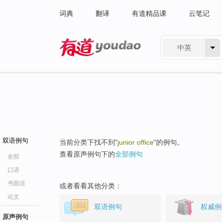
词典
翻译
有道精品课
云笔记
中英
有道 - 网易旗下搜索
双语例句
当前分类下找不到"
junior office
"的例句。
查看原声例句下的
全部例句
全部
口语
书面语
或者看看其他分类：
论文
双语例句
权威例
原声例句