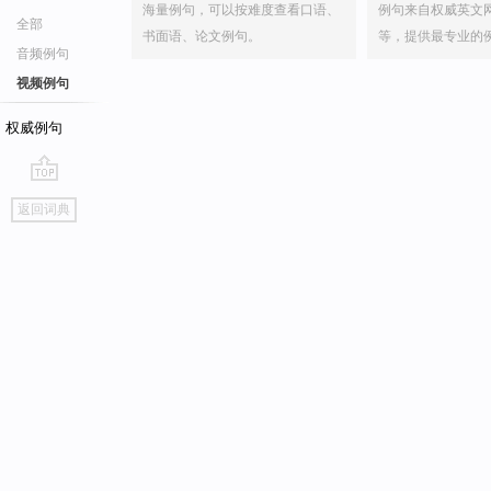
海量例句，可以按难度查看口语、
例句来自权威英文
全部
书面语、论文例句。
等，提供最专业的
音频例句
视频例句
权威例句
go
返回词典
top