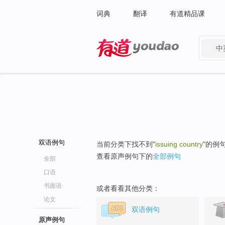
词典
翻译
有道精品课
中
有道 - 网易旗下搜索
双语例句
当前分类下找不到"
issuing country
"的例
查看原声例句下的
全部例句
全部
口语
书面语
或者看看其他分类：
论文
双语例句
原声例句