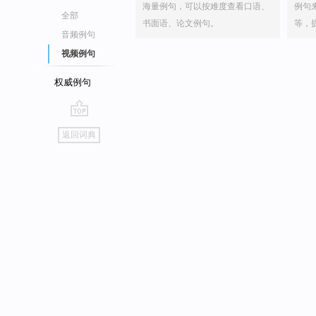
海量例句，可以按难度查看口语、
例句
全部
书面语、论文例句。
等，
音频例句
视频例句
权威例句
go
返回词典
top