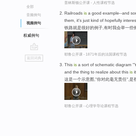
普林斯顿公开课 - 人性课程节选
全部
Railroads
is
a good example--and some
音频例句
them, it's just kind of hopefully intere
视频例句
铁路就是很好的例子,有时我会举一些
权威例句
go
耶鲁公开课 - 1871年后的法国课程节选
返回词典
top
This
is
a sort of schematic diagram "
and the thing to realize about this
is
i
这是一个示意图,"你对此毫无责任",
耶鲁公开课 - 心理学导论课程节选