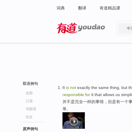
词典
翻译
有道精品课
中
有道 - 网易旗下搜索
双语例句
It
is
not
exactly the same thing, but t
全部
responsible
for
it that allows us simpli
口语
并不是完全一样的事情，但是有一个事
单。
书面语
论文
原声例句