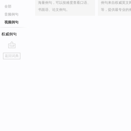
海量例句，可以按难度查看口语、
例句来自权威英文
全部
书面语、论文例句。
等，提供最专业的
音频例句
视频例句
权威例句
go
返回词典
top