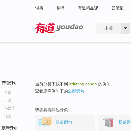
词典
翻译
有道精品课
云笔记
中英
有道 - 网易旗下搜索
双语例句
当前分类下找不到"
irritating cough
"的例句。
查看原声例句下的
全部例句
全部
口语
书面语
或者看看其他分类：
论文
双语例句
权威例
原声例句