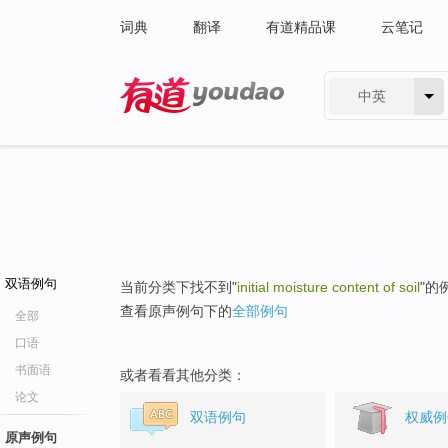
词典
翻译
有道精品课
云笔记
中英
有道 - 网易旗下搜索
双语例句
当前分类下找不到"
initial moisture content of soil
"的
查看原声例句下的
全部例句
全部
口语
书面语
或者看看其他分类：
论文
双语例句
权威例
原声例句