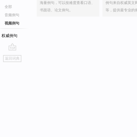
海量例句，可以按难度查看口语、
例句来自权威英文
全部
书面语、论文例句。
等，提供最专业的
音频例句
视频例句
权威例句
go
返回词典
top