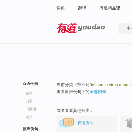
词典
翻译
有道精品课
中
有道 - 网易旗下搜索
双语例句
当前分类下找不到"
influenza virus a equi
查看原声例句下的
全部例句
全部
口语
书面语
或者看看其他分类：
论文
双语例句
原声例句