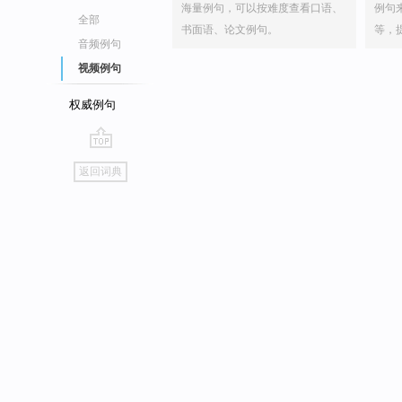
海量例句，可以按难度查看口语、
例句
全部
书面语、论文例句。
等，
音频例句
视频例句
权威例句
go
返回词典
top