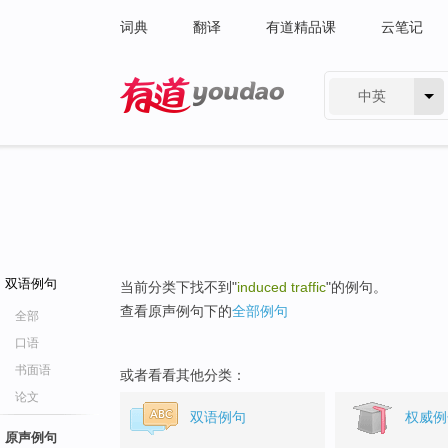
词典
翻译
有道精品课
云笔记
中英
有道 - 网易旗下搜索
双语例句
当前分类下找不到"
induced traffic
"的例句。
查看原声例句下的
全部例句
全部
口语
书面语
或者看看其他分类：
论文
双语例句
权威例
原声例句