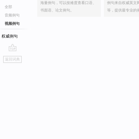
海量例句，可以按难度查看口语、
例句来自权威英文
全部
书面语、论文例句。
等，提供最专业的
音频例句
视频例句
权威例句
go
返回词典
top