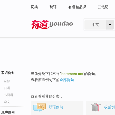
词典
翻译
有道精品课
云笔记
中英
有道 - 网易旗下搜索
双语例句
当前分类下找不到"
increment tax
"的例句。
查看原声例句下的
全部例句
全部
口语
书面语
或者看看其他分类：
论文
双语例句
权威例
原声例句