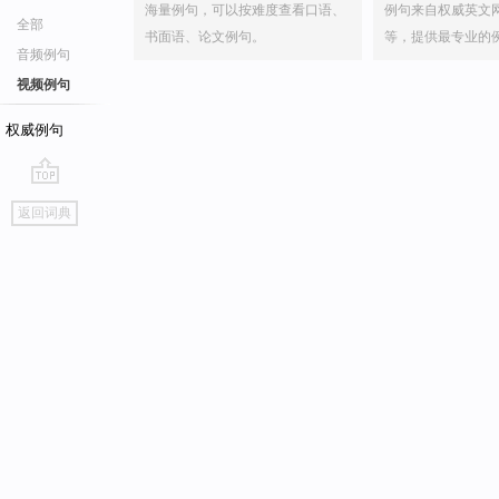
海量例句，可以按难度查看口语、
例句来自权威英文
全部
书面语、论文例句。
等，提供最专业的
音频例句
视频例句
权威例句
go
返回词典
top