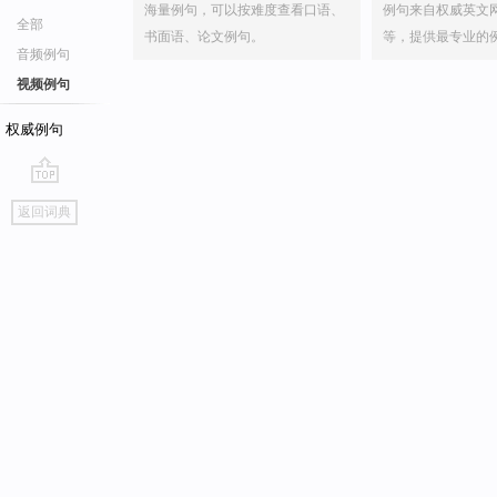
海量例句，可以按难度查看口语、
例句来自权威英文
全部
书面语、论文例句。
等，提供最专业的
音频例句
视频例句
权威例句
go
返回词典
top