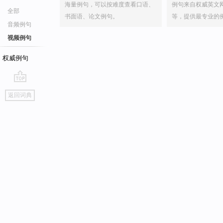
海量例句，可以按难度查看口语、
例句来自权威英文
全部
书面语、论文例句。
等，提供最专业的
音频例句
视频例句
权威例句
go
返回词典
top