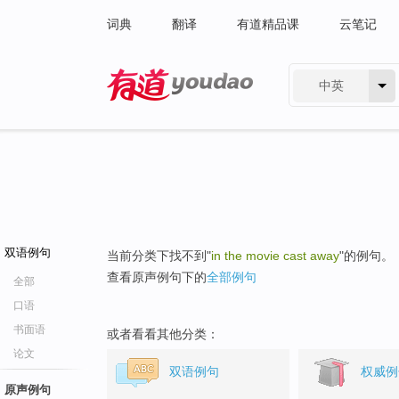
词典
翻译
有道精品课
云笔记
中英
有道 - 网易旗下搜索
双语例句
当前分类下找不到"
in the movie cast away
"的例句。
查看原声例句下的
全部例句
全部
口语
书面语
或者看看其他分类：
论文
双语例句
权威例
原声例句