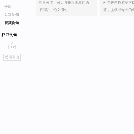
海量例句，可以按难度查看口语、
例句来自权威英文
全部
书面语、论文例句。
等，提供最专业的
音频例句
视频例句
权威例句
go
返回词典
top