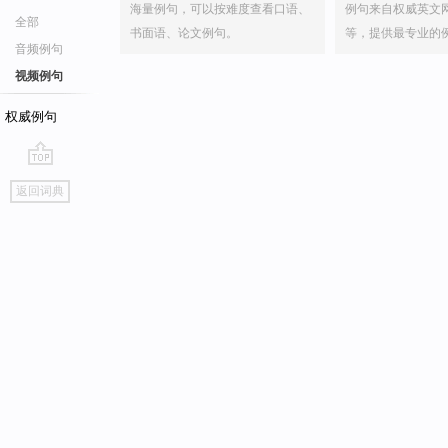
海量例句，可以按难度查看口语、
例句来自权威英文
全部
书面语、论文例句。
等，提供最专业的
音频例句
视频例句
权威例句
go
返回词典
top