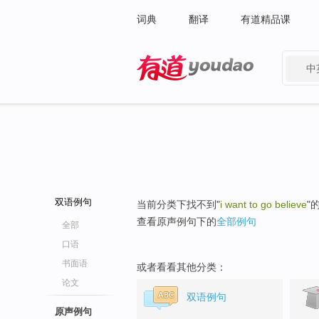
词典
翻译
有道精品课
中
有道 - 网易旗下搜索
双语例句
当前分类下找不到"
i want to go believe
"
查看原声例句下的
全部例句
全部
口语
书面语
或者看看其他分类：
论文
双语例句
原声例句