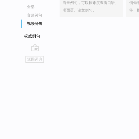
海量例句，可以按难度查看口语、
例句
全部
书面语、论文例句。
等，
音频例句
视频例句
权威例句
go
返回词典
top