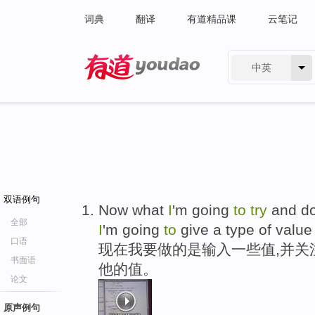
词典
翻译
有道精品课
云笔记
中英
有道 - 网易旗下搜索
双语例句
Now what
I
'm going
to
try
and do
全部
I
'm going
to
give a type of value
口语
现在我要做的是输入一些值,并关
书面语
他的值。
论文
原声例句