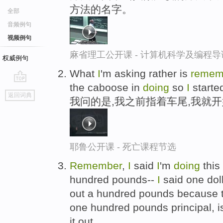
方法的名字。
全部
音频例句
视频例句
麻省理工公开课 - 计算机科学及编程
权威例句
What
I
'm asking rather is
remem
the caboose in
doing
so
I
started
go
返回词典
我问的是,我之前指着车尾,我就
top
耶鲁公开课 - 死亡课程节选
Remember
,
I
said
I
'm
doing
this
hundred pounds--
I
said one dol
out a hundred pounds because t
one hundred pounds principal, 
it out.