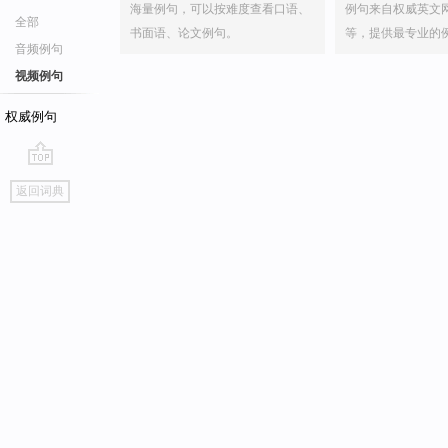
海量例句，可以按难度查看口语、
例句来自权威英文
全部
书面语、论文例句。
等，提供最专业的
音频例句
视频例句
权威例句
go
返回词典
top