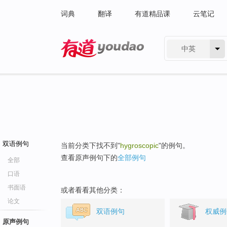
词典
翻译
有道精品课
云笔记
中英
有道 - 网易旗下搜索
双语例句
当前分类下找不到"
hygroscopic
"的例句。
查看原声例句下的
全部例句
全部
口语
书面语
或者看看其他分类：
论文
双语例句
权威例
原声例句