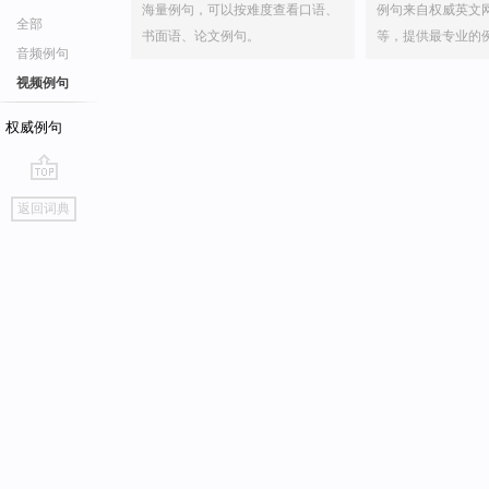
海量例句，可以按难度查看口语、
例句来自权威英文
全部
书面语、论文例句。
等，提供最专业的
音频例句
视频例句
权威例句
go
返回词典
top