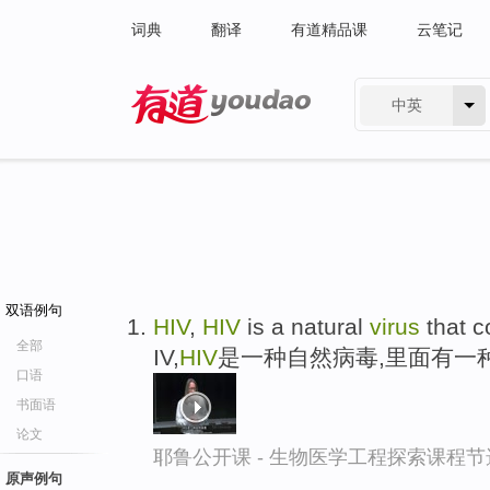
词典
翻译
有道精品课
云笔记
中英
有道 - 网易旗下搜索
双语例句
HIV
,
HIV
is a natural
virus
that c
全部
IV,
HIV
是一种自然病毒,里面有一
口语
书面语
论文
耶鲁公开课 - 生物医学工程探索课程节
原声例句