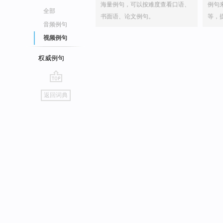
海量例句，可以按难度查看口语、
例句
全部
书面语、论文例句。
等，
音频例句
视频例句
权威例句
go
返回词典
top