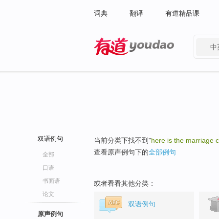
词典
翻译
有道精品课
中
有道 - 网易旗下搜索
双语例句
当前分类下找不到"
here is the marriage ce
查看原声例句下的
全部例句
全部
口语
书面语
或者看看其他分类：
论文
双语例句
原声例句