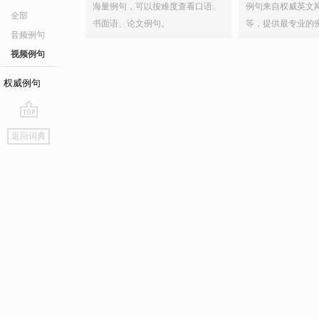
海量例句，可以按难度查看口语、
例句来自权威英文
全部
书面语、论文例句。
等，提供最专业的
音频例句
视频例句
权威例句
go
返回词典
top