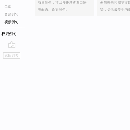
海量例句，可以按难度查看口语、
例句来自权威英文
全部
书面语、论文例句。
等，提供最专业的
音频例句
视频例句
权威例句
go
返回词典
top