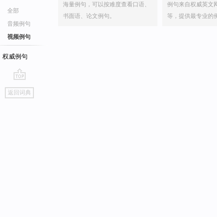
海量例句，可以按难度查看口语、
例句来自权威英文
全部
书面语、论文例句。
等，提供最专业的
音频例句
视频例句
权威例句
go
返回词典
top