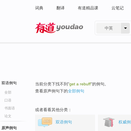
词典
翻译
有道精品课
云笔记
中英
有道 - 网易旗下搜索
双语例句
当前分类下找不到"
get a rebuff
"的例句。
查看原声例句下的
全部例句
全部
口语
书面语
或者看看其他分类：
论文
双语例句
权威例
原声例句