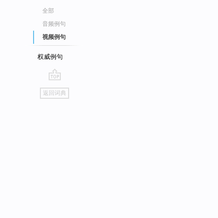
全部
音频例句
视频例句
权威例句
go
返回词典
top