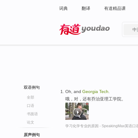
词典
翻译
有道精品课
中
有道 - 网易旗下搜索
双语例句
Oh, and
Georgia
Tech
.
全部
哦，对，还有乔治亚理工学院。
口语
书面语
论文
学习化学专业的原因 - SpeakingMax英语
原声例句