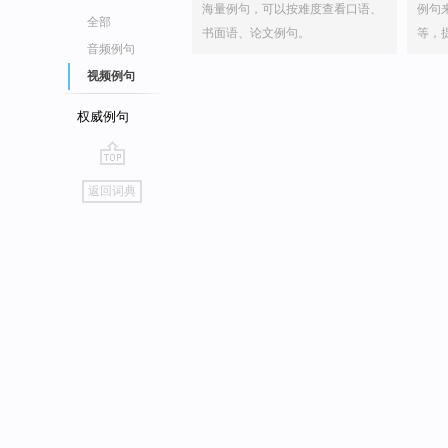
海量例句，可以按难度查看口语、
例句
全部
书面语、论文例句。
等，
音频例句
视频例句
权威例句
go
返回词典
top