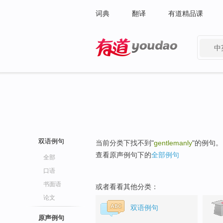
词典
翻译
有道精品课
中
有道 - 网易旗下搜索
双语例句
当前分类下找不到"
gentlemanly
"的例句。
查看原声例句下的
全部例句
全部
口语
书面语
或者看看其他分类：
论文
双语例句
原声例句