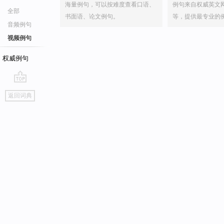
海量例句，可以按难度查看口语、
例句来自权威英文
全部
书面语、论文例句。
等，提供最专业的
音频例句
视频例句
权威例句
go
返回词典
top