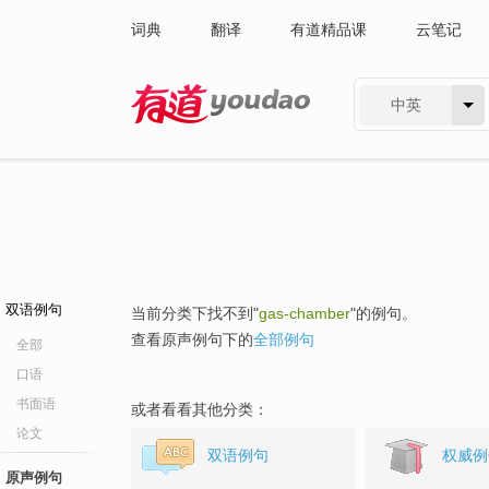
词典
翻译
有道精品课
云笔记
中英
有道 - 网易旗下搜索
双语例句
当前分类下找不到"
gas-chamber
"的例句。
查看原声例句下的
全部例句
全部
口语
书面语
或者看看其他分类：
论文
双语例句
权威例
原声例句