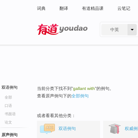
词典
翻译
有道精品课
云笔记
中英
有道 - 网易旗下搜索
双语例句
当前分类下找不到"
gallant with
"的例句。
查看原声例句下的
全部例句
全部
口语
书面语
或者看看其他分类：
论文
双语例句
权威例
原声例句