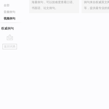
海量例句，可以按难度查看口语、
例句来自权威英文
全部
书面语、论文例句。
等，提供最专业的
音频例句
视频例句
权威例句
go
返回词典
top