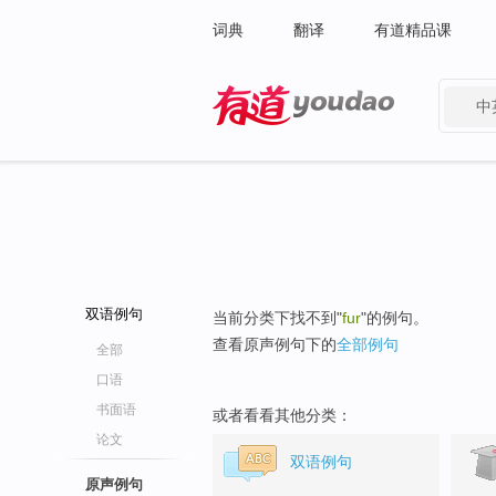
词典
翻译
有道精品课
中
有道 - 网易旗下搜索
双语例句
当前分类下找不到"
fur
"的例句。
查看原声例句下的
全部例句
全部
口语
书面语
或者看看其他分类：
论文
双语例句
原声例句