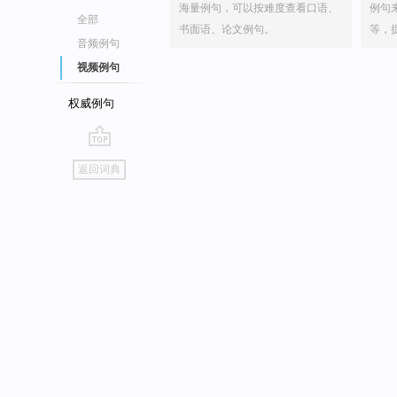
海量例句，可以按难度查看口语、
例句
全部
书面语、论文例句。
等，
音频例句
视频例句
权威例句
go
返回词典
top