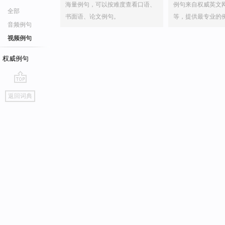
海量例句，可以按难度查看口语、
例句来自权威英文
全部
书面语、论文例句。
等，提供最专业的
音频例句
视频例句
权威例句
go
返回词典
top