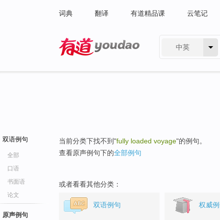
词典
翻译
有道精品课
云笔记
中英
有道 - 网易旗下搜索
双语例句
当前分类下找不到"
fully loaded voyage
"的例句。
查看原声例句下的
全部例句
全部
口语
书面语
或者看看其他分类：
论文
双语例句
权威例
原声例句