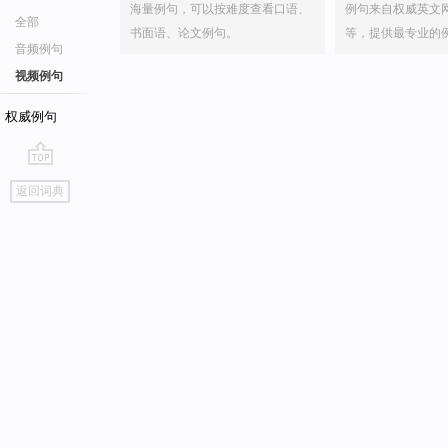
海量例句，可以按难度查看口语、
例句来自权威英文
全部
书面语、论文例句。
等，提供最专业的
音频例句
视频例句
权威例句
go
返回词典
top