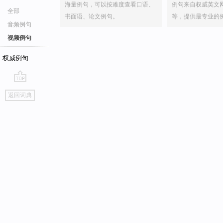
海量例句，可以按难度查看口语、
例句来自权威英文
全部
书面语、论文例句。
等，提供最专业的
音频例句
视频例句
权威例句
go
返回词典
top