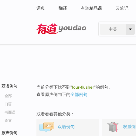
词典
翻译
有道精品课
云笔记
中英
有道 - 网易旗下搜索
双语例句
当前分类下找不到"
four-flusher
"的例句。
查看原声例句下的
全部例句
全部
口语
书面语
或者看看其他分类：
论文
双语例句
权威例
原声例句