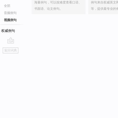
海量例句，可以按难度查看口语、
例句来自权威英文
全部
书面语、论文例句。
等，提供最专业的
音频例句
视频例句
权威例句
go
返回词典
top