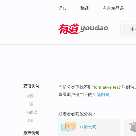
词典
翻译
有道精品课
中
有道 - 网易旗下搜索
双语例句
当前分类下找不到"
formative test
"的例句
查看原声例句下的
全部例句
全部
口语
书面语
或者看看其他分类：
论文
双语例句
原声例句