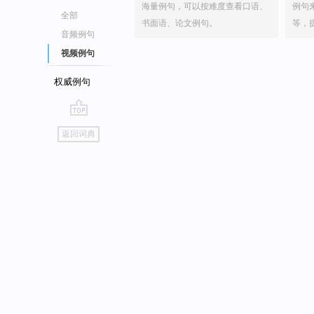
海量例句，可以按难度查看口语、
例句
全部
书面语、论文例句。
等，
音频例句
视频例句
权威例句
go
返回词典
top