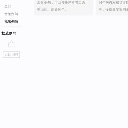
海量例句，可以按难度查看口语、
例句来自权威英文
全部
书面语、论文例句。
等，提供最专业的
音频例句
视频例句
权威例句
go
返回词典
top