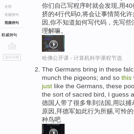
你们自己写程序时就会发现,用40
全部
挤的4行代码0,将会让事情简化
音频例句
因,你不知道如何写代码，先写些
视频例句
理解嘛。
权威例句
go
哈佛公开课 - 计算机科学课程节选
返回词典
top
The Germans bring in these falc
munch the pigeons; and so
this
just
like the Germans, these poo
the sort of sacred bird, I guess a
德国人带了很多隼到法国,用以捕
原因,拜德军如此行为所赐,可怜
种鸟吧