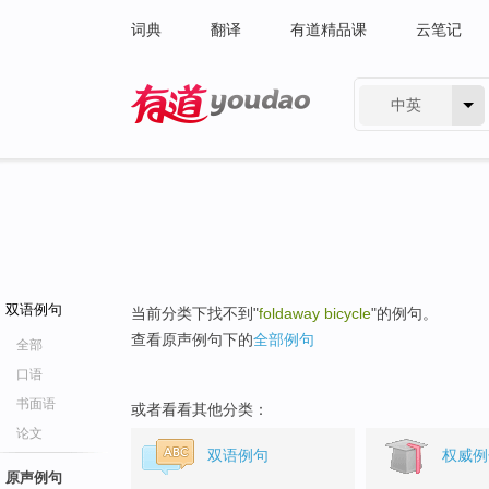
词典
翻译
有道精品课
云笔记
中英
有道 - 网易旗下搜索
双语例句
当前分类下找不到"
foldaway bicycle
"的例句。
查看原声例句下的
全部例句
全部
口语
书面语
或者看看其他分类：
论文
双语例句
权威例
原声例句