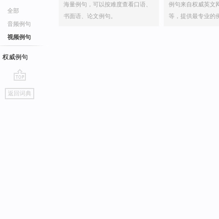
海量例句，可以按难度查看口语、
例句来自权威英文
全部
书面语、论文例句。
等，提供最专业的
音频例句
视频例句
权威例句
go
返回词典
top