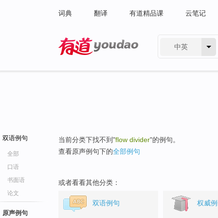
词典
翻译
有道精品课
云笔记
中英
有道 - 网易旗下搜索
双语例句
当前分类下找不到"
flow divider
"的例句。
查看原声例句下的
全部例句
全部
口语
书面语
或者看看其他分类：
论文
双语例句
权威例
原声例句