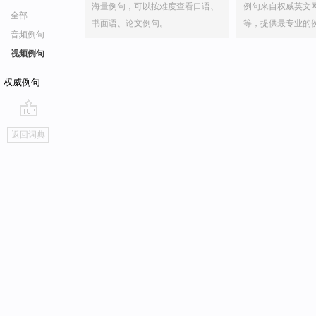
海量例句，可以按难度查看口语、
例句来自权威英文
全部
书面语、论文例句。
等，提供最专业的
音频例句
视频例句
权威例句
go
返回词典
top