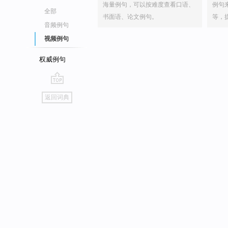
海量例句，可以按难度查看口语、
例句
全部
书面语、论文例句。
等，
音频例句
视频例句
权威例句
go
返回词典
top