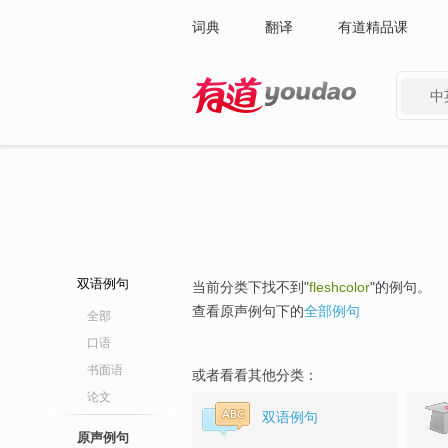
词典
翻译
有道精品课
中
有道 - 网易旗下搜索
双语例句
当前分类下找不到"
fleshcolor
"的例句。
查看原声例句下的
全部例句
全部
口语
书面语
或者看看其他分类：
论文
双语例句
原声例句