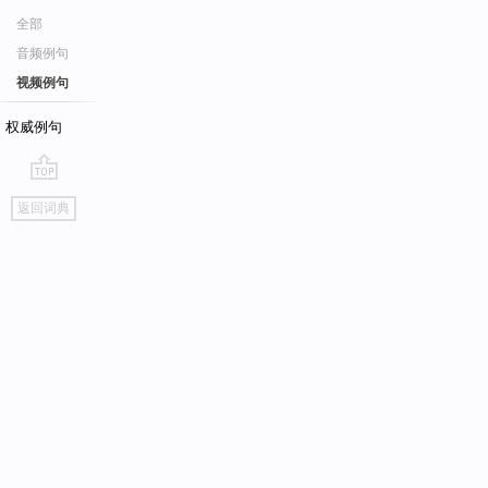
全部
音频例句
视频例句
权威例句
go
返回词典
top