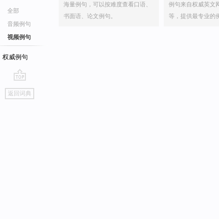
海量例句，可以按难度查看口语、
例句来自权威英文
全部
书面语、论文例句。
等，提供最专业的
音频例句
视频例句
权威例句
go
返回词典
top