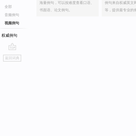
海量例句，可以按难度查看口语、
例句来自权威英文
全部
书面语、论文例句。
等，提供最专业的
音频例句
视频例句
权威例句
go
返回词典
top