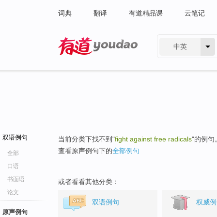
词典
翻译
有道精品课
云笔记
中英
有道 - 网易旗下搜索
双语例句
当前分类下找不到"
fight against free radicals
"的例句
查看原声例句下的
全部例句
全部
口语
书面语
或者看看其他分类：
论文
双语例句
权威例
原声例句