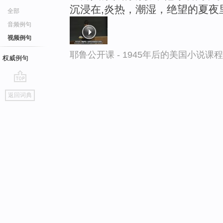
沉浸在,炎热，潮湿，绝望的夏夜
全部
音频例句
视频例句
耶鲁公开课 - 1945年后的美国小说课
权威例句
go
返回词典
top