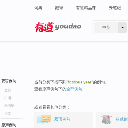
词典
翻译
有道精品课
云笔记
中英
有道 - 网易旗下搜索
双语例句
当前分类下找不到"
fictitious year
"的例句。
查看原声例句下的
全部例句
全部
口语
书面语
或者看看其他分类：
论文
双语例句
权威例
原声例句