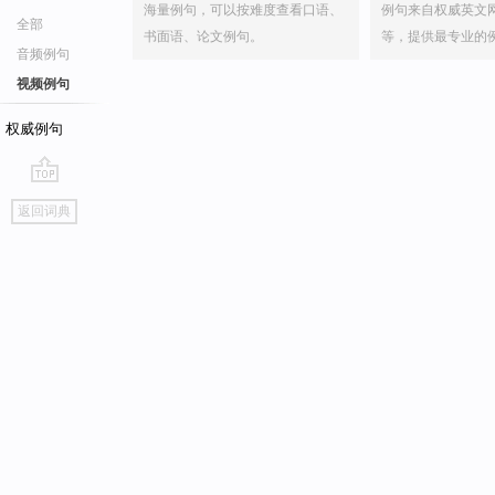
海量例句，可以按难度查看口语、
例句来自权威英文
全部
书面语、论文例句。
等，提供最专业的
音频例句
视频例句
权威例句
go
返回词典
top